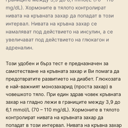
mg/dL). Хормоните в тялото контролират
нивата на кръвната захар да попадат в този
интервал. Нивата на кръвна захар се
намаляват под действието на инсулин, а се
увеличават под действието на глюкагон и
адреналин.
Този удобен и бърз тест е предназначен за
самотестване на кръвната захар и Ви помага да
предотвратите развитието на диабет. Глюкозата
е най-важният монозахарид (проста захар) в
човешкото тяло. При един здрав човек кръвната
захар на гладно лежи в границите между 3,9 до
6,1 mmol/L (70 – 110 mg/dL). Хормоните в тялото
контролират нивата на кръвната захар да
попадат в този интервал. Нивата на кръвна захар