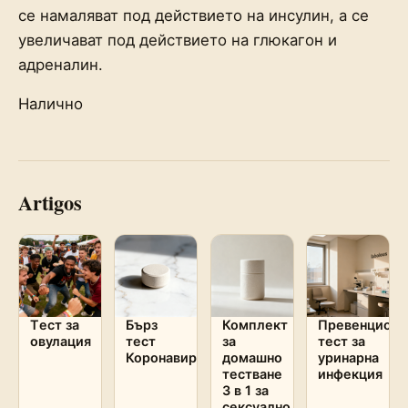
се намаляват под действието на инсулин, а се
увеличават под действието на глюкагон и
адреналин.
Налично
Artigos
Tест за
Бърз
Комплект
Превенционе
овулация
тест
за
тест за
Коронавирус
домашно
уринарна
тестване
инфекция
3 в 1 за
сексуално