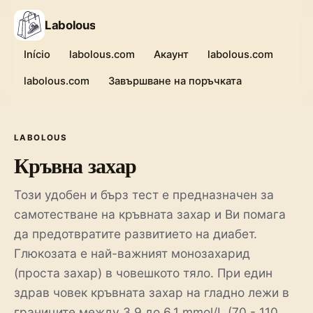
Labolous
Início
labolous.com
Акаунт
labolous.com
labolous.com
Завършване на поръчката
LABOLOUS
Кръвна захар
Този удобен и бърз тест е предназначен за
самотестване на кръвната захар и Ви помага
да предотвратите развитието на диабет.
Глюкозата е най-важният монозахарид
(проста захар) в човешкото тяло. При един
здрав човек кръвната захар на гладно лежи в
границите между 3,9 до 6,1 mmol/L (70 - 110